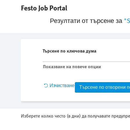
|
(настояща
Festo Job Portal
Начало
Sofia в Festo SE & Co. KG
страница)
"S
Резултати от търсене за
Търсене по ключова дума
Показване на повече опции
Изчистване
Изберете колко често (в дни) да получавате предупр