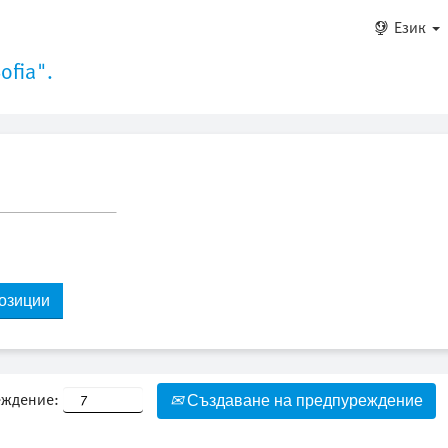
Език
ofia".
еждение:
Създаване на предпуреждение