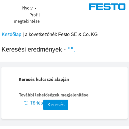
Nyelv
Profil
megtekintése
|
(aktuális
Kezdőlap
a következőnél: Festo SE & Co. KG
oldal)
"".
Keresési eredmények -
Keresés kulcsszó alapján
További lehetőségek megjelenítése
Törlés