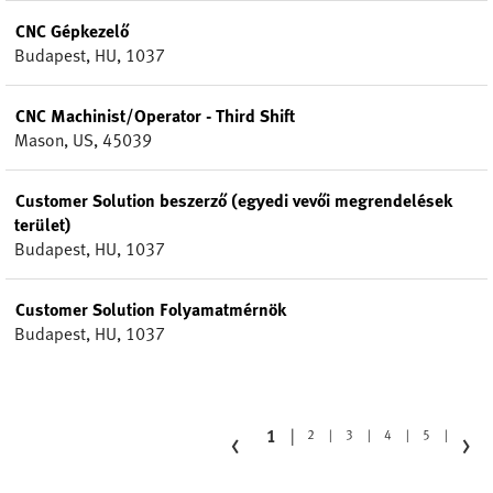
CNC Gépkezelő
Budapest, HU, 1037
CNC Machinist/Operator - Third Shift
Mason, US, 45039
Customer Solution beszerző (egyedi vevői megrendelések
terület)
Budapest, HU, 1037
Customer Solution Folyamatmérnök
Budapest, HU, 1037
‹
›
1
2
3
4
5