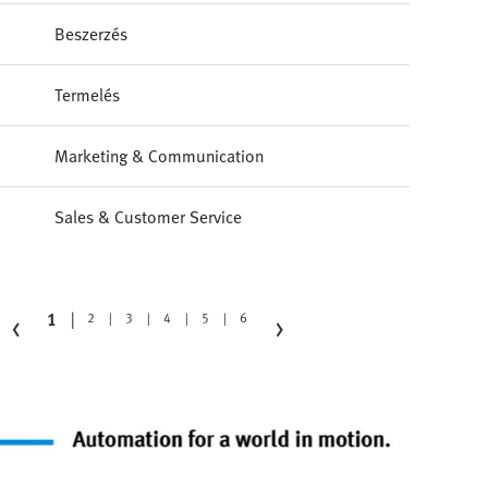
Beszerzés
Termelés
Marketing & Communication
Sales & Customer Service
‹
›
1
2
3
4
5
6