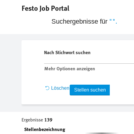
|
(aktuelle
Festo Job Portal
Startseite
bei Festo SE & Co. KG
Seite)
"".
Suchergebnisse für
Nach Stichwort suchen
Mehr Optionen anzeigen
Löschen
Ergebnisse
139
Stellenbezeichnung