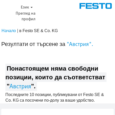
Език
Преглед на
профил
|
(настояща
Начало
в Festo SE & Co. KG
страница)
"Австрия".
Резултати от търсене за
Понастоящем няма свободни
позиции, които да съответстват
Австрия
"
".
Последните 10 позиции, публикувани от Festo SE &
Co. KG са посочени по-долу за ваше удобство.