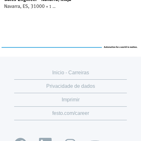
Navarra, ES, 31000
+ 1 …
Inicio - Carreiras
Privacidade de dados
Imprimir
festo.com/career
A
A
A
A