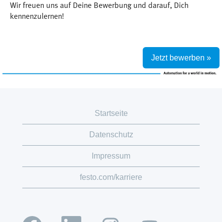
Wir freuen uns auf Deine Bewerbung und darauf, Dich
kennenzulernen!
Jetzt bewerben »
Startseite
Datenschutz
Impressum
festo.com/karriere
W
W
W
W