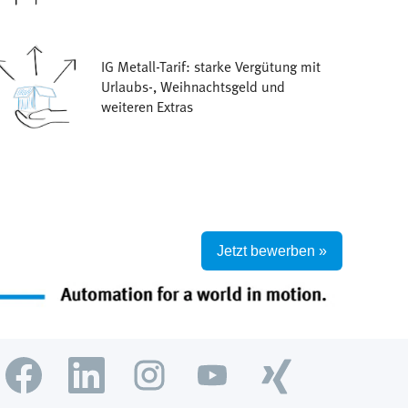
IG Metall-Tarif: starke Vergütung mit
Urlaubs-, Weihnachtsgeld und
weiteren Extras
Jetzt bewerben »
W
W
W
W
W
i
i
i
i
i
r
r
r
r
r
d
d
d
d
d